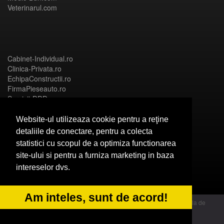
Veterinarul.com
Cabinet-Individual.ro
Clinica-Privata.ro
EchipaConstructii.ro
FirmaPieseauto.ro
Servicii-DDD.com
Website-ul utilizeaza cookie pentru a reţine
detaliile de conectare, pentru a colecta
statistici cu scopul de a optimiza functionarea
Birouri-Cadastru.ro
site-ului si pentru a furniza marketing in baza
CramaVinuri.ro
intereselor dvs.
FirmaTractariAuto.ro
InstalatiiSolare.com
NonStopDeschis.ro
Am inteles, sunt de acord!
© 2014 Powered by OdinMedia | este inscrisa la Autoritatea Nationala de
Supraveghere a Prelucrarii Datelor cu Caracter Personal - ANPC