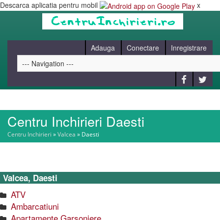
Descarca aplicatia pentru mobil
x
Adauga
Conectare
Inregistrare
Centru Inchirieri Daesti
HOME
Centru Inchirieri
»
Valcea
»
Daesti
CAUT
Valcea, Daesti
BLOG
ATV
Ambarcatiuni
CONTACT
Apartamente Garsoniere