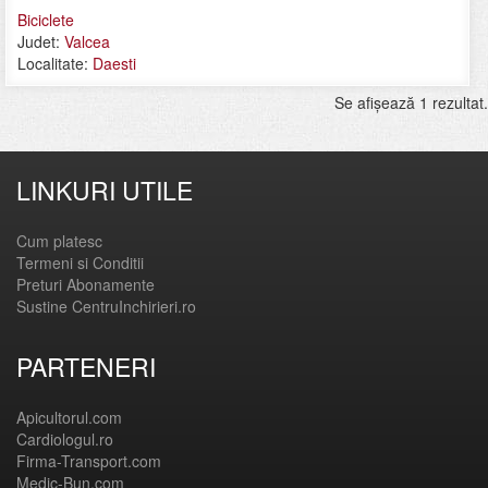
Biciclete
Judet:
Valcea
Localitate:
Daesti
Se afişează 1 rezultat.
LINKURI UTILE
Cum platesc
Termeni si Conditii
Preturi Abonamente
Sustine CentruInchirieri.ro
PARTENERI
Apicultorul.com
Cardiologul.ro
Firma-Transport.com
Medic-Bun.com