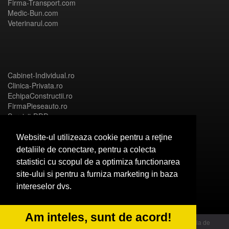
Firma-Transport.com
Medic-Bun.com
Veterinarul.com
Cabinet-Individual.ro
Clinica-Privata.ro
EchipaConstructii.ro
FirmaPieseauto.ro
Servicii-DDD.com
Website-ul utilizeaza cookie pentru a reţine
detaliile de conectare, pentru a colecta
statistici cu scopul de a optimiza functionarea
Birouri-Cadastru.ro
site-ului si pentru a furniza marketing in baza
CramaVinuri.ro
intereselor dvs.
FirmaTractariAuto.ro
InstalatiiSolare.com
NonStopDeschis.ro
Am inteles, sunt de acord!
© 2014 Powered by OdinMedia | este inscrisa la Autoritatea Nationala de