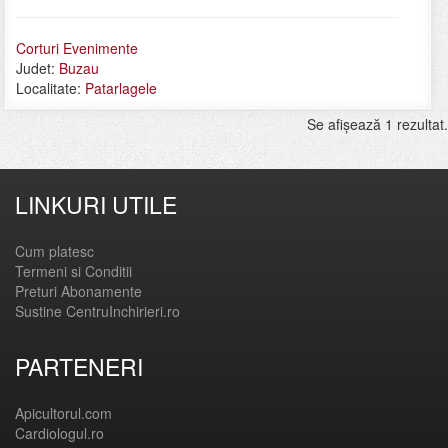
Corturi Evenimente
Judet:
Buzau
Localitate:
Patarlagele
Se afişează 1 rezultat.
LINKURI UTILE
Cum platesc
Termeni si Conditii
Preturi Abonamente
Sustine CentruInchirieri.ro
PARTENERI
Apicultorul.com
Cardiologul.ro