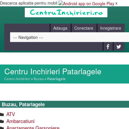
Descarca aplicatia pentru mobil
x
Adauga
Conectare
Inregistrare
Centru Inchirieri Patarlagele
HOME
Centru Inchirieri
»
Buzau
»
Patarlagele
CAUT
Buzau, Patarlagele
BLOG
ATV
Ambarcatiuni
CONTACT
Apartamente Garsoniere