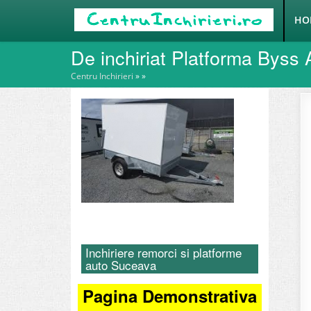
HO
De inchiriat Platforma Byss
Centru Inchirieri
»
»
Inchiriere remorci si platforme
auto Suceava
Pagina Demonstrativa