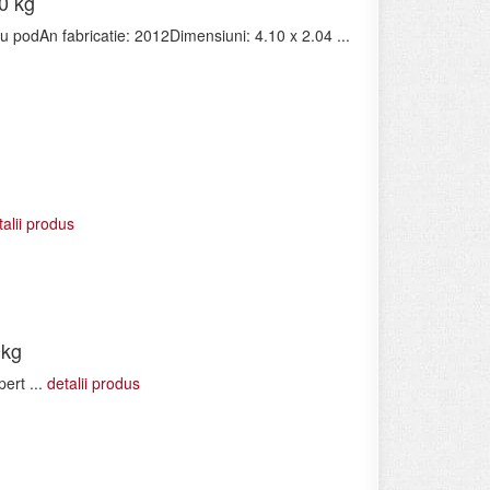
0 kg
 podAn fabricatie: 2012Dimensiuni: 4.10 x 2.04 ...
L
talii produs
0kg
ert ...
detalii produs