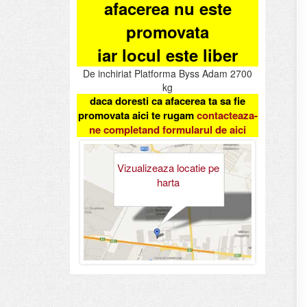
afacerea nu este
promovata
iar locul este liber
De inchiriat Platforma Byss Adam 2700
kg
daca doresti ca afacerea ta sa fie
promovata aici te rugam
contacteaza-
ne completand formularul de aici
Vizualizeaza locatie pe
harta