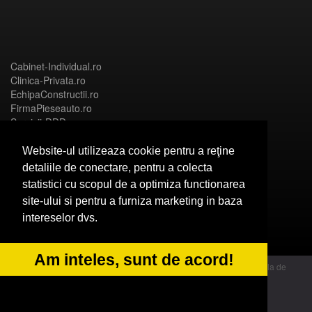
Cabinet-Individual.ro
Clinica-Privata.ro
EchipaConstructii.ro
FirmaPieseauto.ro
Servicii-DDD.com
Website-ul utilizeaza cookie pentru a reţine
detaliile de conectare, pentru a colecta
statistici cu scopul de a optimiza functionarea
Birouri-Cadastru.ro
site-ului si pentru a furniza marketing in baza
CramaVinuri.ro
intereselor dvs.
FirmaTractariAuto.ro
InstalatiiSolare.com
NonStopDeschis.ro
Am inteles, sunt de acord!
© 2014 Powered by OdinMedia | este inscrisa la Autoritatea Nationala de
Supraveghere a Prelucrarii Datelor cu Caracter Personal - ANPC