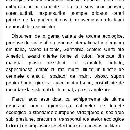
imbunatatirii permanente a calitatii serviciilor noastre,
corectitudinii, raspunsurilor prompte oricaror cereri
primite de la partenerii nostri, deasemenea efectuarii
ireprosabile a serviciilor.
Dispunem de o gama variata de toalete ecologice,
produse de societati cu renume international in domeniu
din Italia, Marea Britanie, Germania, Statele Unite ale
Americii, avand diferite forme si culori, fabricate din
material plastic rezistent, cu suprafete netede,
aspectuoase, dotate cu mai multe utilitati in functie de
cerintele clientului: spalator de maini, pisoar, suport
pentru hartie igienica, cuier pentru haine, posibilitate de
racordare la sistemul de iluminat, apa si canalizare.
Parcul auto este dotat cu echipamente de ultima
generatie pentru igienizarea cabinelor de toalete
ecologice la standarde europene. Vidanjarea si spalarea
sub presiune, precum si transportul toaletelor ecologice
la locul de amplasare se efectueaza cu aceeasi utilitara.