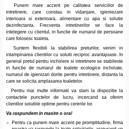
Punem mare accent pe calitatea serviciilor de
intretinere, care constau in vidanjare, igieniezare
interioara si exterioara, alimentare cu apa si solutie
dezinfectanta. Frecventa intretinerilor se face la
intelegere cu clientul, in functie de numarul de persoane
care folosesc toaleta.
Suntem flexibili la stabilirea preturilor, venim in
intampinarea clientilor cu solutii reciproc avantajoase. In
general pretul pentru inchiriere si intretinere se stabileste
in functie de numarul de toalete ecologice inchiriate,
numarul de igienizari dorite pentru intretinere, distanta la
care se solicita amplasarea toaletelor.
Pentru mai multe informatii va stam la dispozitie la
contactele punctelor de lucru, incercand sa oferim
clientilor solutiile optime pentru cererile lor.
Va raspundem in maxim o ora!
Pentru ca punem mare accent pe promptitudine, firma
noastra va raspunde la toate solicitarile, asigurand un