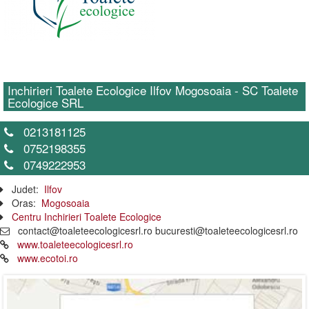
Inchirieri Toalete Ecologice Ilfov Mogosoaia - SC Toalete
Ecologice SRL
0213181125
0752198355
0749222953
Judet:
Ilfov
Oras:
Mogosoaia
Centru Inchirieri Toalete Ecologice
contact@toaleteecologicesrl.ro bucuresti@toaleteecologicesrl.ro
www.toaleteecologicesrl.ro
www.ecotoi.ro