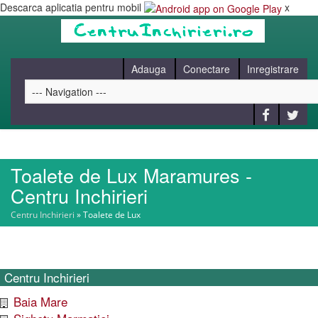
Descarca aplicatia pentru mobil
x
Adauga
Conectare
Inregistrare
Toalete de Lux Maramures -
HOME
Centru Inchirieri
Centru Inchirieri
»
Toalete de Lux
CAUT
BLOG
Centru Inchirieri
Baia Mare
CONTACT