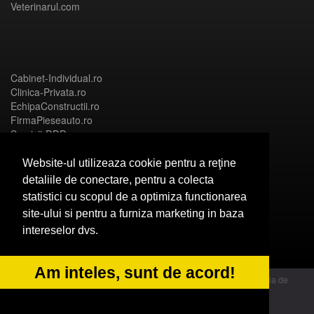
Veterinarul.com
Cabinet-Individual.ro
Clinica-Privata.ro
EchipaConstructii.ro
FirmaPieseauto.ro
Servicii-DDD.com
Website-ul utilizeaza cookie pentru a reţine
detaliile de conectare, pentru a colecta
statistici cu scopul de a optimiza functionarea
Birouri-Cadastru.ro
site-ului si pentru a furniza marketing in baza
CramaVinuri.ro
intereselor dvs.
FirmaTractariAuto.ro
InstalatiiSolare.com
NonStopDeschis.ro
Am inteles, sunt de acord!
© 2014 Powered by OdinMedia | este inscrisa la Autoritatea Nationala de
Supraveghere a Prelucrarii Datelor cu Caracter Personal - ANPC