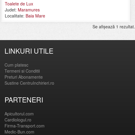
Toalete de Lux
Judet:
Maramures
Localitate:
Baia Mare
Se afişează 1 rezultat.
LINKURI UTILE
Cum platesc
Termeni si Conditii
Preturi Abonamente
Sustine CentruInchirieri.ro
PARTENERI
Apicultorul.com
Cardiologul.ro
Firma-Transport.com
Medic-Bun.com