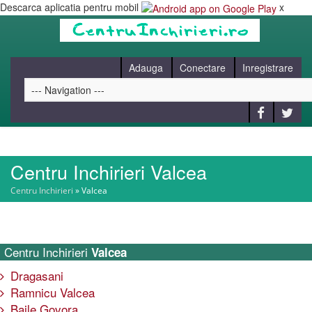
Descarca aplicatia pentru mobil
x
Adauga
Conectare
Inregistrare
Centru Inchirieri Valcea
HOME
Centru Inchirieri
»
Valcea
CAUT
Centru Inchirieri
Valcea
BLOG
Dragasani
Ramnicu Valcea
CONTACT
Baile Govora