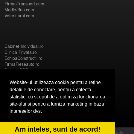
Firma-Transport.com
Medic-Bun.com
Veterinarul.com
Cabinet-Individual.ro
Clinica-Privata.ro
EchipaConstructii.ro
FirmaPieseauto.ro
Servicii-DDD.com
Website-ul utilizeaza cookie pentru a reţine
detaliile de conectare, pentru a colecta
statistici cu scopul de a optimiza functionarea
Birouri-Cadastru.ro
site-ului si pentru a furniza marketing in baza
CramaVinuri.ro
intereselor dvs.
FirmaTractariAuto.ro
InstalatiiSolare.com
NonStopDeschis.ro
Am inteles, sunt de acord!
© 2014 Powered by OdinMedia | este inscrisa la Autoritatea Nationala de