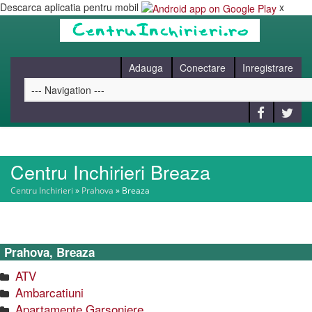
Descarca aplicatia pentru mobil
x
Adauga
Conectare
Inregistrare
Centru Inchirieri Breaza
HOME
Centru Inchirieri
»
Prahova
»
Breaza
CAUT
Prahova, Breaza
BLOG
ATV
Ambarcatiuni
CONTACT
Apartamente Garsoniere