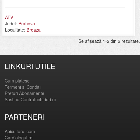
ATV
Judet:
Prahova
Localitate:
Breaza
Se afişează 1-2 din 2 rezultate.
LINKURI UTILE
Cum platesc
Termeni si Conditii
Preturi Abonamente
Sustine CentruInchirieri.ro
PARTENERI
Apicultorul.com
Cardiologul.ro