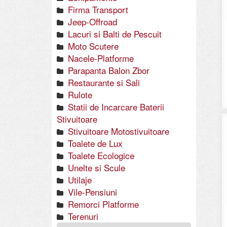
Firma Transport
Jeep-Offroad
Lacuri si Balti de Pescuit
Moto Scutere
Nacele-Platforme
Parapanta Balon Zbor
Restaurante si Sali
Rulote
Statii de Incarcare Baterii
Stivuitoare
Stivuitoare Motostivuitoare
Toalete de Lux
Toalete Ecologice
Unelte si Scule
Utilaje
Vile-Pensiuni
Remorci Platforme
Terenuri