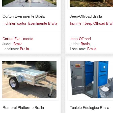
Corturi Evenimente Braila
Jeep-Offroad Braila
Inchirieri corturi Evenimente Braila
Inchirieri Jeep Offroad Brai
Corturi Evenimente
Jeep-Offroad
Judet:
Braila
Judet:
Braila
Localitate:
Braila
Localitate:
Braila
Remorci Platforme Braila
Toalete Ecologice Braila