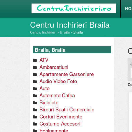
HO
Centru Inchirieri Braila
Centru Inchirieri
»
Braila
»
Braila
C
Braila, Braila
ATV
Ambarcatiuni
Apartamente Garsoniere
Audio Video Foto
Ce
Auto
Automate Cafea
Biciclete
Birouri Spatii Comerciale
Corturi Evenimente
Costume-Accesorii
Echipamente