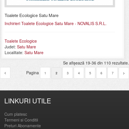
Toalete Ecologice Satu Mare
Inchirieri Toalete Ecologice Satu Mare - NOVALIS S.R.L.
Toalete Ecologice
Judet:
Satu Mare
Localitate:
Satu Mare
Se afişează 19-36 din 110 rezultate.
Pagina
<
1
3
4
5
6
7
2
>
LINKURI UTILE
Cum platesc
Termeni si Conditii
Preturi Abonamente